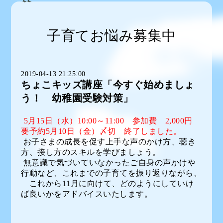
子育てお悩み募集中
2019-04-13 21:25:00
ちょこキッズ講座「今すぐ始めましょ
う！ 幼稚園受験対策」
5
月
15
日（水）
10:00
～
11:00
参加費
2,000
円
要予約5月10日（金）〆切 終了しました。
お子さまの成長を促す上手な声のかけ方、聴き
方、接し方のスキルを学びましょう。
無意識で気づいていなかったご自身の声かけや
行動など、
これまでの子育てを振り返りながら、
これから
11
月に向けて、どのようにしていけ
ば良いかを
アドバイスいたします。