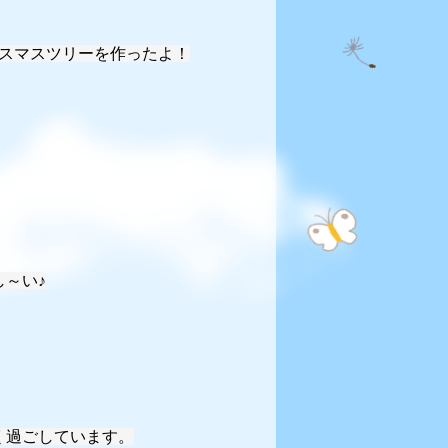
リスマスツリーを作ったよ！
～い♪
く過ごしています。