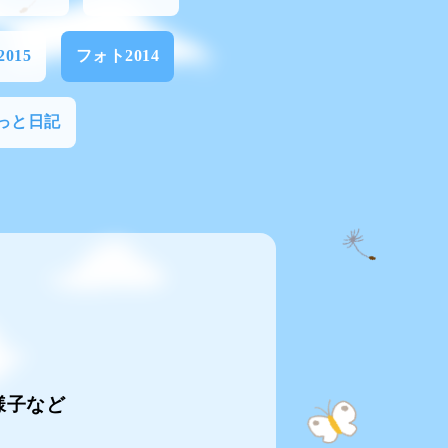
015
フォト2014
っと日記
様子など