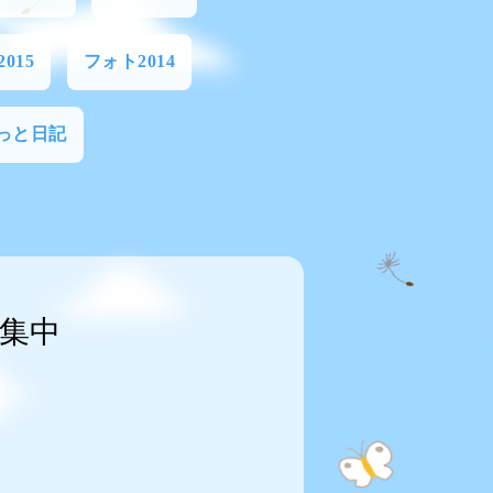
015
フォト2014
っと日記
集中