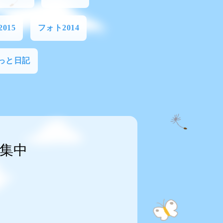
015
フォト2014
っと日記
集中