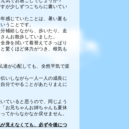
お元気でお過ごしでしょうか？
ですが少しずつこちらに書いてい
毎年感じていたことは、暑い夏も
ということです。
水分補給しながら、歩いたり、走
くさんお散歩していました。
、全身を拭いて着替えてさっぱり
ると驚くほど体力がつき、根気も
私達が心配しても、全然平気で楽
手伝いしながら一人一人の成長に
は自分でやることがあたりまえに
続いていると思うので、同じよう
」「お兄ちゃんお姉ちゃんも夏休
なってからなかなか戻せません。
化が見えなくても、必ず今後につ