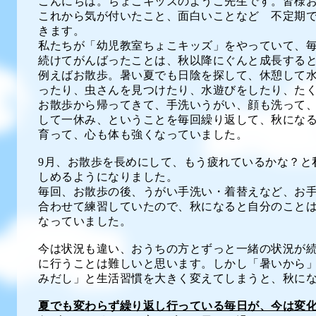
こんにちは。ちょこキッズのようこ先生です。皆様
これから気が付いたこと、面白いことなど 不定期
きます。
私たちが「幼児教室ちょこキッズ」をやっていて、
続けてがんばったことは、秋以降にぐんと成長する
例えばお散歩。暑い夏でも日陰を探して、休憩して
ったり、虫さんを見つけたり、水遊びをしたり、た
お散歩から帰ってきて、手洗いうがい、顔も洗って
して一休み、ということを毎回繰り返して、秋にな
育って、心も体も強くなっていました。
9月、お散歩を長めにして、もう疲れているかな？と
しめるようになりました。
毎回、お散歩の後、うがい手洗い・着替えなど、お
合わせて練習していたので、秋になると自分のこと
なっていました。
今は状況も違い、おうちの方とずっと一緒の状況が
に行うことは難しいと思います。しかし「暑いから
みだし」と生活習慣を大きく変えてしまうと、秋に
夏でも変わらず繰り返し行っている毎日が、今は変